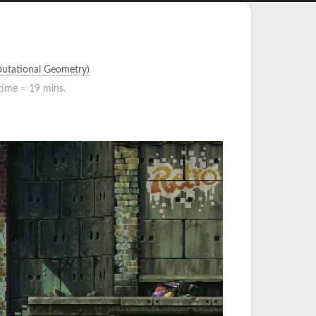
ational Geometry)
time ≈
19 mins.