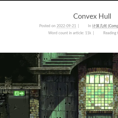
Convex Hull
Posted on
2022-09-21
In
计算几何 (Comput
Word count in article:
11k
Reading 