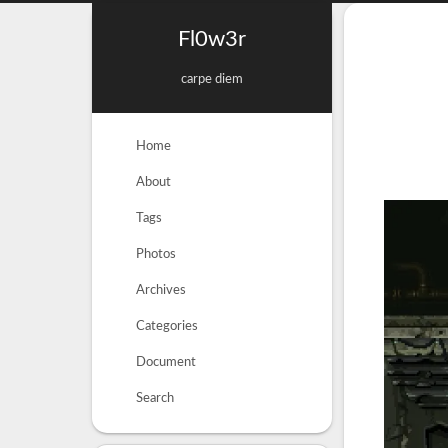
Fl0w3r
carpe diem
Home
About
Tags
Photos
Archives
Categories
Document
Search