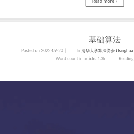
Read more »
基础算法
Posted on
2022-09-20
In
清华大学算法协会 (Tsinghua Unive
Word count in article:
1.3k
Reading