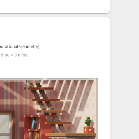
ational Geometry)
 time ≈
3 mins.