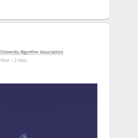
rsity Algorithm Association)
 time ≈
2 mins.