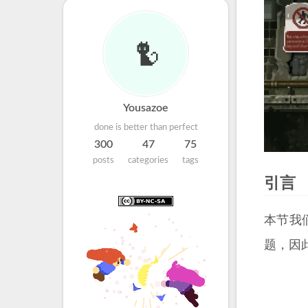
Yousazoe
done is better than perfect
300
47
75
posts
categories
tags
引言
本节我
题，因