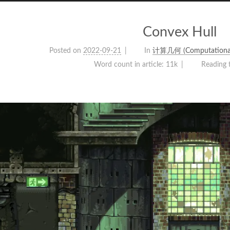
Convex Hull
Posted on
2022-09-21
In
计算几何 (Computational
Word count in article:
11k
Reading 