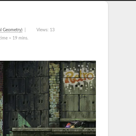
 Geometry)
Views:
13
time ≈
19 mins.