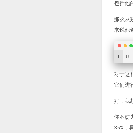
包括他
那么从
来说他希
1
U 
对于这
它们进
好，我想
你不妨去
35%，