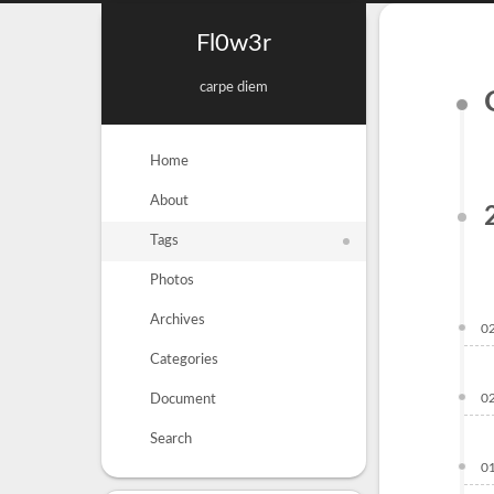
Fl0w3r
carpe diem
Home
About
Tags
Photos
Archives
0
Categories
0
Document
Search
0