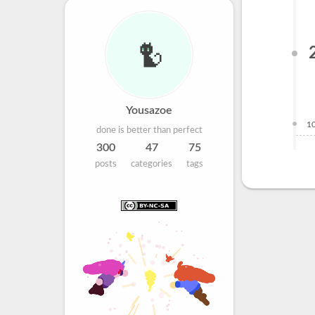
Yousazoe
1
done is better than perfect
300
47
75
posts
categories
tags