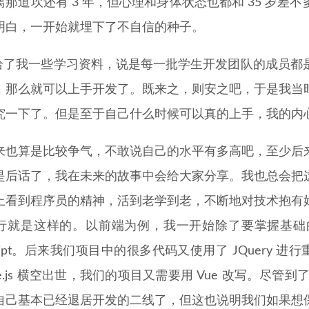
离那道坎还有 3 年，但心理和身体状态也都和 35 岁
明白，一开始就埋下了不自信的种子。
师给了我一些学习资料，说是每一批学生开发团队的成员都
，那么就可以上手开发了。既来之，则安之吧，于是我当
究一下了。但是至于自己什么时候可以真的上手，我的内
来也算是比较争气，不敢说自己的水平有多高吧，至少后
是后话了，我在未来的故事中会给大家分享。我也总会把
上看到程序员的精神，活到老学到老，不断地对技术抱有
行就是这样的。以前端为例，我一开始除了要掌握基础的 Ht
Script。后来我们项目中的很多代码又使用了 JQuery 进
e.js 横空出世，我们的项目又需要用 Vue 改写。尽管到
自己基本已经退居开发的二线了，但这也说明我们如果想