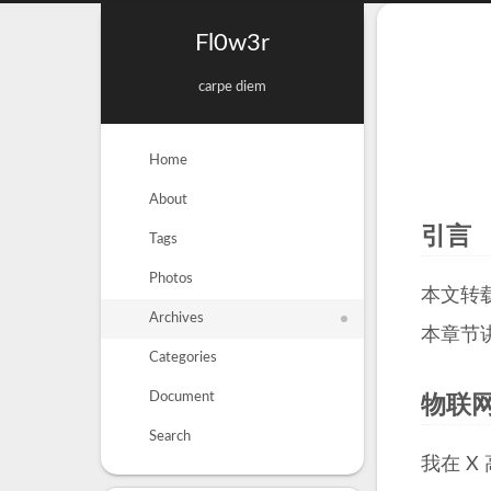
Fl0w3r
carpe diem
Home
About
引言
Tags
Photos
本文转
Archives
本章节
Categories
Document
物联
Search
我在 