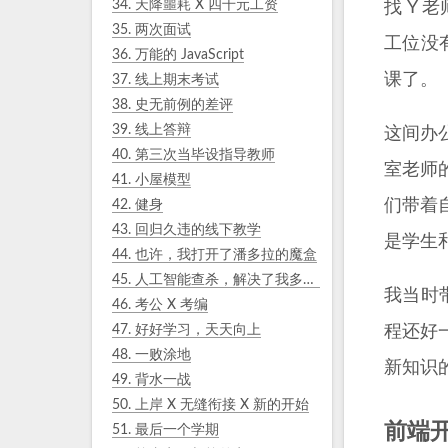
34.
天降噩耗 X 四千元工资
找 Y
35.
两次面试
工位没
36.
万能的 JavaScript
课了。
37.
线上期末考试
38.
史无前例的差评
39.
线上答辩
这间办
40.
第三次当毕设指导教师
室老师
41.
小屋模型
们带着
42.
健身
43.
回归久违的线下教学
是学生
44.
也许，我打开了潘多拉的魔盒
45.
人工智能查杀，解决了我多年的困惑
我当时
46.
考公 X 考编
47.
好好学习，天天向上
程还好
48.
一败涂地
新知识
49.
背水一战
50.
上岸 X 无缝衔接 X 新的开始
前端
51.
最后一个学期