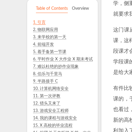
学，侧
Table of Contents
Overview
就要求
1.
引言
这门课从
2.
物联网应用
3.
来学校的第一天
课，这
4.
前端开发
段课才
5.
着手备第一节课
6.
平时作业 X 大作业 X 期末考试
学段课的
7.
难以杜绝的抄作业现象
是给大
8.
伯乐与千里马
9.
半路接手 C
有件比
10.
计算机网络安全
11.
第一次评教
课的，
12.
猎头又来了
也看过
13.
游戏安全工程师
14.
我的课程与游戏安全
新的高
15.
X 高校的毕业流程
利加入