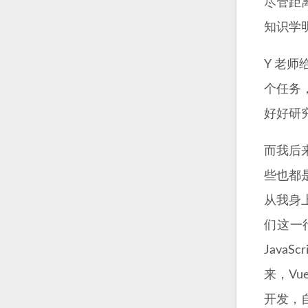
尽管距
知识学
Y 老
个任务
好好研
而我后
些也都
从我身
们这一
Java
来，Vu
开发，