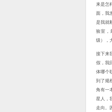
来是怎
面，我
是我就
验室，最
级），
接下来
假，我
体哪个
到了规
角有一
星人，
走向。