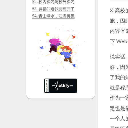
52.
校内实习与校外实习
53.
竟都知道我要离开了
X 高
54.
青山绿水，江湖再见
施，因此
内容 
下 W
说实话
好，因
了我的
就是程
作为一
定也是
一个人的