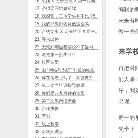
16.
组团 X 无奈拒绝 X 第一次当毕设指导教师
17.
必须要开始做前端
编制的
18.
我感觉，三本学生并不比 985 硕士研究生差
未来有
19.
我的评教排名竟然这么高
做一些
20.
合约结束 X 无法转正 X 原来都没有编
21.
寻求出路
22.
无论到哪里都摆脱不了当司机的命运
来学
23.
送走第一批毕业生
24.
校区转型
再把时
25.
由 “网站与系统” 引发的歧视
26.
你在考卷上写了，我就要打勾吗？
们人事
27.
第二次当毕设指导教师
序，我
28.
你们是八九点钟的太阳
29.
第二次教网络安全
出现。
30.
合作执教
31.
写书
周一的
32.
线上教学
凳坐下
33.
两次面试天